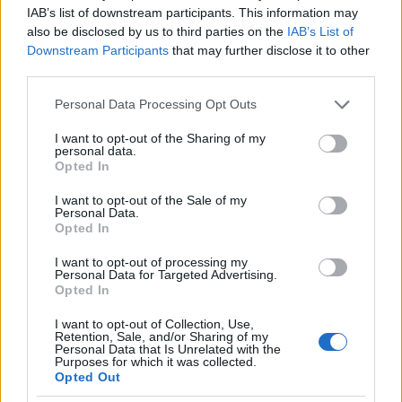
többször olvashattatok a honlapon
- most viszont egy
IAB’s list of downstream participants. This information may
olyan nemzeti parkot hoztam el a válogatásba, amelyről
also be disclosed by us to third parties on the
IAB’s List of
Downstream Participants
that may further disclose it to other
még nem volt szó. A Petrified-erdő ráadásul
third parties.
többszörösen is különleges hely: egyrészt azért, mert
bár neve szerint erdőt jelent, az igazság szerint nincs
Please note that this website/app uses one or more Google
Personal Data Processing Opt Outs
itt egy darab fa sem; másrészt azért, mert mégis itt
services and may gather and store information including but
található a világ legtöbb fája. Ezt úgy értem, hogy a
not limited to your visit or usage behaviour. You may click to
I want to opt-out of the Sharing of my
personal data.
hely tele van több millió éves megkövesedett fákkal,
grant or deny consent to Google and its third-party tags to
Opted In
melyeket a szélsőséges időjárás "pusztított", valamint
use your data for below specified purposes in below Google
consent section.
"nyomorított" bele a köves talajba. A megkövesedett
I want to opt-out of the Sale of my
Personal Data.
fadarabokat egyébként csak az veszi észre, aki tudja
Opted In
mit kell keresni: az Araucarioxylon arizonicum nevű fa
a képen mindenhol megtalálható, ahol látszódnak a
I want to opt-out of processing my
Personal Data for Targeted Advertising.
narancssárgás-fehéres színű foltok.
Opted In
I want to opt-out of Collection, Use,
Retention, Sale, and/or Sharing of my
Personal Data that Is Unrelated with the
Caddo Lake, Texas/Louisiana
Purposes for which it was collected.
Opted Out
A különleges alakú, már-már semmihez sem