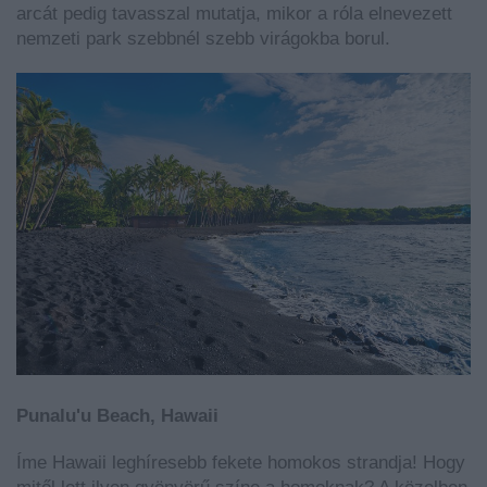
arcát pedig tavasszal mutatja, mikor a róla elnevezett
nemzeti park szebbnél szebb virágokba borul.
Punalu'u Beach, Hawaii
Íme Hawaii leghíresebb fekete homokos strandja! Hogy