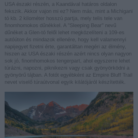
USA északi részén, a Kaandával határos oldalon
fekszik. Akkor vajon mi ez? Nem más, mint a Michigani
tó kb. 2 kilométer hosszú partja, mely telis tele van
finomhomokos dűnékkel. A "Sleeping Bear" nevű
dűnéket a Glen-tó felől lehet megközelíteni a 109-es
autóúton és mindazok ellenére, hogy kell valamennyi
napijegyet fizetni érte, garantáltan megéri az élmény,
hiszen az USA északi részén azért nincs olyan nagyon
sok jó, finomhomokos tengerpart, ahol egyszerre lehet
túrázni, napozni, piknikezni vagy csak gyönyörködni a
gyönyörű tájban. A fotót egyébként az Empire Bluff Trail
nevet viselő túraútvonal egyik kilátójáról készítették.