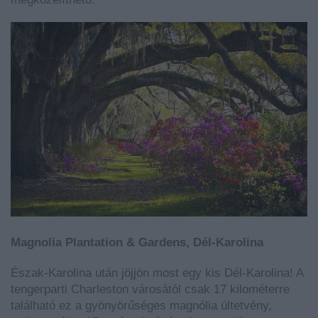
Magnolia Plantation & Gardens, Dél-Karolina
Észak-Karolina után jöjjön most egy kis Dél-Karolina! A
tengerparti Charleston városától csak 17 kilométerre
található ez a gyönyörűséges magnólia ültetvény,