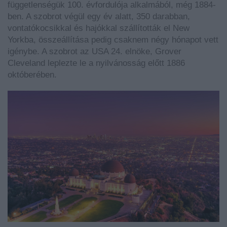
függetlenségük 100. évfordulója alkalmából, még 1884-
ben. A szobrot végül egy év alatt, 350 darabban,
vontatókocsikkal és hajókkal szállították el New
Yorkba, összeállítása pedig csaknem négy hónapot vett
igénybe. A szobrot az USA 24. elnöke, Grover
Cleveland leplezte le a nyilvánosság előtt 1886
októberében.