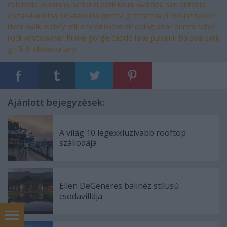
colorado
louisiana
national park
kauai
waimea
san antonio
észak-karolina
dél-karolina
gretta
grettatravel
mount rainier
river walk
mabry mill
city of rocks
sleeping bear dunes
table
rock
whitewater
flume gorge
caddo lake
punaluu
balboa park
griffith observatory
Ajánlott bejegyzések:
A világ 10 legexkluzívabb rooftop
szállodája
Ellen DeGeneres balinéz stílusú
csodavillája
H O T E L E K