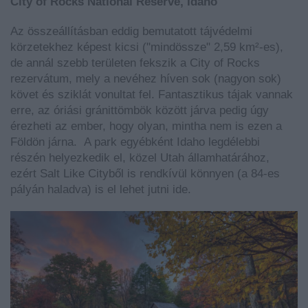
City of Rocks National Reserve, Idaho
Az összeállításban eddig bemutatott tájvédelmi
körzetekhez képest kicsi ("mindössze" 2,59 km²-es),
de annál szebb területen fekszik a City of Rocks
rezervátum, mely a nevéhez híven sok (nagyon sok)
követ és sziklát vonultat fel. Fantasztikus tájak vannak
erre, az óriási gránittömbök között járva pedig úgy
érezheti az ember, hogy olyan, mintha nem is ezen a
Földön járna. A park egyébként Idaho legdélebbi
részén helyezkedik el, közel Utah államhatárához,
ezért Salt Like Cityből is rendkívül könnyen (a 84-es
pályán haladva) is el lehet jutni ide.