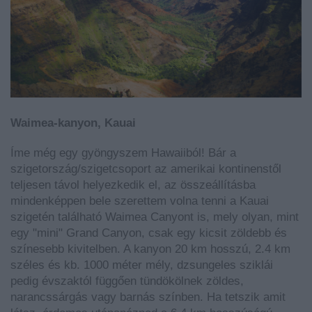
Waimea-kanyon, Kauai
Íme még egy gyöngyszem Hawaiiból! Bár a
szigetország/szigetcsoport az amerikai kontinenstől
teljesen távol helyezkedik el, az összeállításba
mindenképpen bele szerettem volna tenni a Kauai
szigetén található Waimea Canyont is, mely olyan, mint
egy "mini" Grand Canyon, csak egy kicsit zöldebb és
színesebb kivitelben. A kanyon 20 km hosszú, 2.4 km
széles és kb. 1000 méter mély, dzsungeles sziklái
pedig évszaktól függően tündökölnek zöldes,
narancssárgás vagy barnás színben. Ha tetszik amit