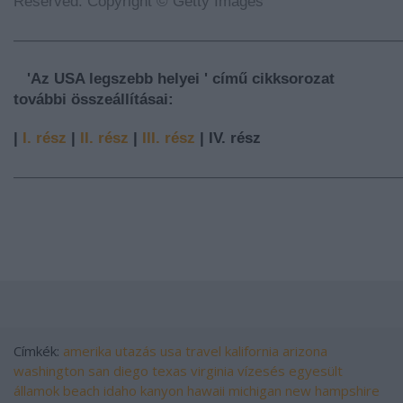
Reserved. Copyright © Getty Images
—————————————————————————
'Az USA legszebb helyei ' című cikksorozat
további összeállításai:
|
I. rész
|
II. rész
|
III. rész
| IV. rész
—————————————————————————
Címkék:
amerika
utazás
usa
travel
kalifornia
arizona
washington
san diego
texas
virginia
vízesés
egyesült
államok
beach
idaho
kanyon
hawaii
michigan
new hampshire