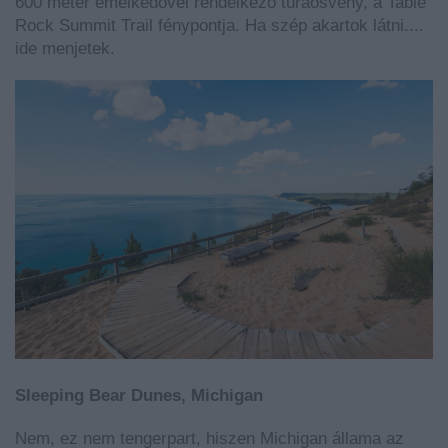
600 méter emelkedővel rendelkező túraösvény, a Table
Rock Summit Trail fénypontja. Ha szép akartok látni....
ide menjetek.
Sleeping Bear Dunes, Michigan
Nem, ez nem tengerpart, hiszen Michigan állama az