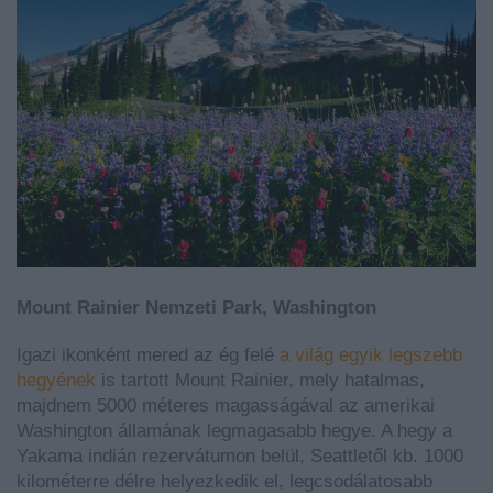
Mount Rainier Nemzeti Park, Washington
Igazi ikonként mered az ég felé
a világ egyik legszebb
hegyének
is tartott Mount Rainier, mely hatalmas,
majdnem 5000 méteres magasságával az amerikai
Washington államának legmagasabb hegye. A hegy a
Yakama indián rezervátumon belül, Seattletől kb. 1000
kilométerre délre helyezkedik el, legcsodálatosabb