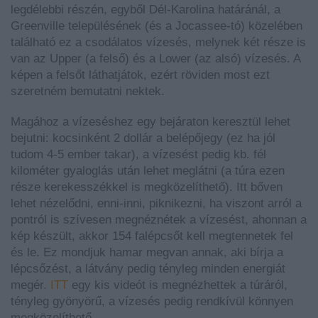
legdélebbi részén, egyből Dél-Karolina határánál, a
Greenville településének (és a Jocassee-tó) közelében
található ez a csodálatos vízesés, melynek két része is
van az Upper (a felső) és a Lower (az alsó) vízesés. A
képen a felsőt láthatjátok, ezért röviden most ezt
szeretném bemutatni nektek.
Magához a vízeséshez egy bejáraton keresztül lehet
bejutni: kocsinként 2 dollár a belépőjegy (ez ha jól
tudom 4-5 ember takar), a vízesést pedig kb. fél
kilométer gyaloglás után lehet meglátni (a túra ezen
része kerekesszékkel is megközelíthető). Itt bőven
lehet nézelődni, enni-inni, piknikezni, ha viszont arról a
pontról is szívesen megnéznétek a vízesést, ahonnan a
kép készült, akkor 154 falépcsőt kell megtennetek fel
és le. Ez mondjuk hamar megvan annak, aki bírja a
lépcsőzést, a látvány pedig tényleg minden energiát
megér.
ITT
egy kis videót is megnézhettek a túráról,
tényleg gyönyörű, a vízesés pedig rendkívül könnyen
megközelíthető.