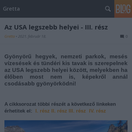
Gretta
Az USA legszebb helyei - III. rész
Gretta
•
2021. február 18.
0
Gyönyörű hegyek, nemzeti parkok, mesés
vízesések és tündéri kis tavak is szerepelnek
az USA legszebb helyei között, melyekben ha
élőben most nem is, képekről annál
csodásabb gyönyörködni!
A cikksorozat többi részét a következő linkeken
érhetitek el:
I. rész
II. rész
III. rész
IV. rész