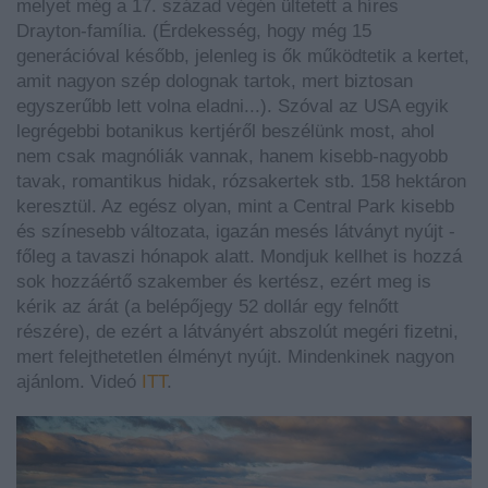
melyet még a 17. század végén ültetett a híres
Drayton-família. (Érdekesség, hogy még 15
generációval később, jelenleg is ők működtetik a kertet,
amit nagyon szép dolognak tartok, mert biztosan
egyszerűbb lett volna eladni...). Szóval az USA egyik
legrégebbi botanikus kertjéről beszélünk most, ahol
nem csak magnóliák vannak, hanem kisebb-nagyobb
tavak, romantikus hidak, rózsakertek stb. 158 hektáron
keresztül. Az egész olyan, mint a Central Park kisebb
és színesebb változata, igazán mesés látványt nyújt -
főleg a tavaszi hónapok alatt. Mondjuk kellhet is hozzá
sok hozzáértő szakember és kertész, ezért meg is
kérik az árát (a belépőjegy 52 dollár egy felnőtt
részére), de ezért a látványért abszolút megéri fizetni,
mert felejthetetlen élményt nyújt. Mindenkinek nagyon
ajánlom. Videó
ITT
.