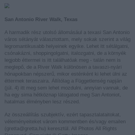
San Antonio River Walk, Texas
A harmadik rész utolsó állomásául a texasi San Antonio
város sétányát választottam, mely sokak szerint a világ
legromantikusabb helyeinek egyike. Lehet itt sétálgatni,
csónakázni, shoppingolgatni, italozgatni, de a környék
legjobb éttermei is itt találhatóak meg - talán nem is
meglepő, de a River Walk különösen a tavaszi-nyári
hónapokban népszerű, mikor esténként ki lehet ülni az
éttermek teraszaira. Állítólag a Függetlenség napján
(júl. 4) itt meg sem lehet mozdulni, annyian vannak, de
ha egy sima hétköznap látogatod meg San Antoniot,
hatalmas élményben lesz részed.
Az összeállítás szubjektív, ezért tapasztalataitokat,
véleményeiteket várom kommentben és/vagy emailen
(gretta@gretta.hu) keresztül.
All
Photos All Rights