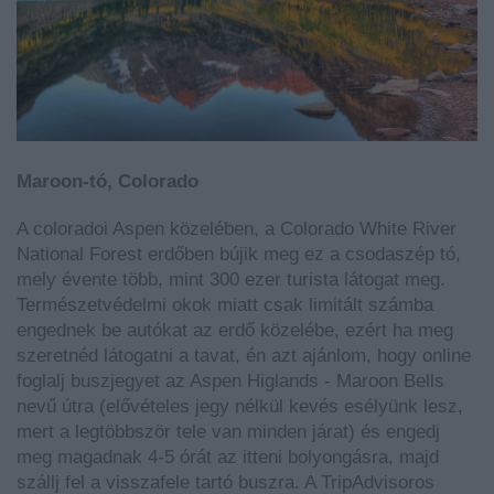
Maroon-tó, Colorado
A coloradoi Aspen közelében, a Colorado White River
National Forest erdőben bújik meg ez a csodaszép tó,
mely évente több, mint 300 ezer turista látogat meg.
Természetvédelmi okok miatt csak limitált számba
engednek be autókat az erdő közelébe, ezért ha meg
szeretnéd látogatni a tavat, én azt ajánlom, hogy online
foglalj buszjegyet az Aspen Higlands - Maroon Bells
nevű útra (elővételes jegy nélkül kevés esélyünk lesz,
mert a legtöbbször tele van minden járat) és engedj
meg magadnak 4-5 órát az itteni bolyongásra, majd
szállj fel a visszafele tartó buszra. A TripAdvisoros