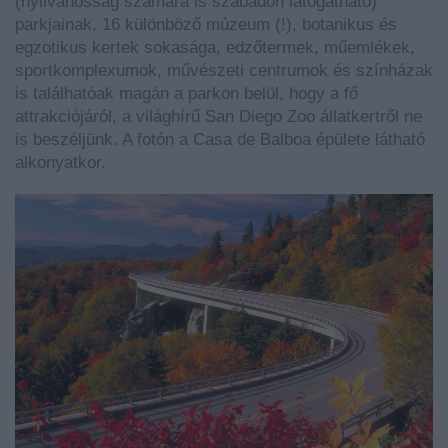
(nyilvánosság számára is szabadon látogatható)
parkjainak. 16 különböző múzeum (!), botanikus és
egzotikus kertek sokasága, edzőtermek, műemlékek,
sportkomplexumok, művészeti centrumok és színházak
is találhatóak magán a parkon belül, hogy a fő
attrakciójáról, a világhírű San Diego Zoo állatkertről ne
is beszéljünk. A fotón a Casa de Balboa épülete látható
alkonyatkor.