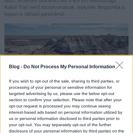
látsz, érdemes utánanézned a 6.4 km hosszúságú
Kukui Trail nevű túraútvonalnak, melynek fénypontja a
képen is látható panoráma!
Blog -
Do Not Process My Personal Information
If you wish to opt-out of the sale, sharing to third parties, or
processing of your personal or sensitive information for
targeted advertising by us, please use the below opt-out
section to confirm your selection. Please note that after your
opt-out request is processed you may continue seeing
interest-based ads based on personal information utilized by
Petrified Forest Nemzeti Park, Arizona
us or personal information disclosed to third parties prior to
your opt-out. You may separately opt-out of the further
Az egyik kedvenc amerikai államomról,
Arizonáról már
disclosure of your personal information by third parties on the