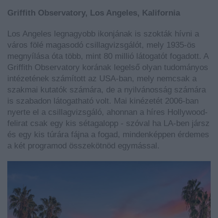
Griffith Observatory, Los Angeles, Kalifornia
Los Angeles legnagyobb ikonjának is szokták hívni a
város fölé magasodó csillagvizsgálót, mely 1935-ös
megnyílása óta több, mint 80 millió látogatót fogadott. A
Griffith Observatory korának legelső olyan tudományos
intézetének számított az USA-ban, mely nemcsak a
szakmai kutatók számára, de a nyilvánosság számára
is szabadon látogatható volt. Mai kinézetét 2006-ban
nyerte el a csillagvizsgáló, ahonnan a híres Hollywood-
felirat csak egy kis sétagalopp - szóval ha LA-ben jársz
és egy kis túrára fájna a fogad, mindenképpen érdemes
a két programod összekötnöd egymással.