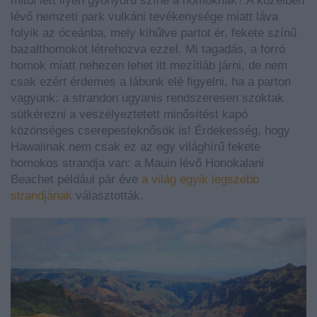
mitől lett ilyen gyönyörű színe a homoknak? A közelben
lévő nemzeti park vulkáni tevékenysége miatt láva
folyik az óceánba, mely kihűlve partot ér, fekete színű
bazalthomokot létrehozva ezzel. Mi tagadás, a forró
homok miatt nehezen lehet itt mezítláb járni, de nem
csak ezért érdemes a lábunk elé figyelni, ha a parton
vagyunk: a strandon ugyanis rendszeresen szoktak
sütkérezni a veszélyeztetett minősítést kapó
közönséges cserepesteknősök is! Érdekesség, hogy
Hawaiinak nem csak ez az egy világhírű fekete
homokos strandja van: a Mauin lévő Honokalani
Beachet például pár éve
a világ egyik legszebb
strandjának
választották.