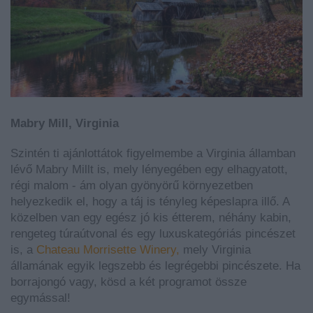
Mabry Mill, Virginia
Szintén ti ajánlottátok figyelmembe a Virginia államban
lévő Mabry Millt is, mely lényegében egy elhagyatott,
régi malom - ám olyan gyönyörű környezetben
helyezkedik el, hogy a táj is tényleg képeslapra illő. A
közelben van egy egész jó kis étterem, néhány kabin,
rengeteg túraútvonal és egy luxuskategóriás pincészet
is, a
Chateau Morrisette Winery,
mely Virginia
államának egyik legszebb és legrégebbi pincészete. Ha
borrajongó vagy, kösd a két programot össze
egymással!