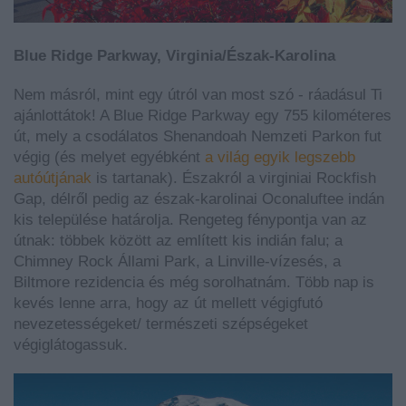
Blue Ridge Parkway, Virginia/Észak-Karolina
Nem másról, mint egy útról van most szó - ráadásul Ti
ajánlottátok! A Blue Ridge Parkway egy 755 kilométeres
út, mely a csodálatos Shenandoah Nemzeti Parkon fut
végig (és melyet egyébként
a világ egyik legszebb
autóútjának
is tartanak). Északról a virginiai Rockfish
Gap, délről pedig az észak-karolinai Oconaluftee indán
kis települése határolja. Rengeteg fénypontja van az
útnak: többek között az említett kis indián falu; a
Chimney Rock Állami Park, a Linville-vízesés, a
Biltmore rezidencia és még sorolhatnám. Több nap is
kevés lenne arra, hogy az út mellett végigfutó
nevezetességeket/ természeti szépségeket
végiglátogassuk.