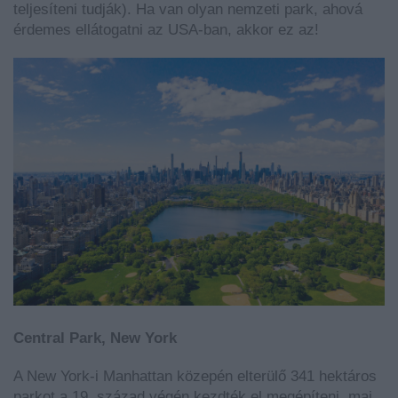
teljesíteni tudják). Ha van olyan nemzeti park, ahová
érdemes ellátogatni az USA-ban, akkor ez az!
Central Park, New York
A New York-i Manhattan közepén elterülő 341 hektáros
parkot a 19. század végén kezdték el megépíteni, mai