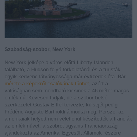
Szabadság-szobor, New York
New York jelképe a város előtti Liberty Islanden
található, a Hudson folyó torkollatánál és a turisták
egyik kedvenc látványossága már évtizedek óta. Bár
mérete a képekről csalókának tűnhet
, azért a
valóságban sem mondható kicsinek a 46 méter magas
emlékmű. Kevesen tudják, de a szobor belső
szerkezetét Gustav Eiffel tervezte, külsejét pedig
Frédéric Auguste Bartholdi álmodta meg. Persze, az
amerikaiak helyett nem véletlenül készítették a franciák
az emlékművet: a szobrot ugyanis Franciaország
ajándékozta az Amerikai Egyesült Államok részére