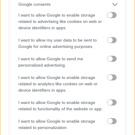
hasonlítható Caddo-tó Texas és Louisiana határán
Google consents
helyezkedik el egy hatalmas, 102.8 km²-es mocsaras-
I want to allow Google to enable storage
erdős területen. A geológusok szerint a tó egy
related to advertising like cookies on web or
földrengés következtében keletkezett még a 19. század
device identifiers in apps.
elején, ezért áll vízben Texas (valamint az USA) egyik
legnagyobb Európai ciprusfából álló erdőterülete. A tó
I want to allow my user data to be sent to
nagy népszerűségnek örvend a környékbeli családok
Google for online advertising purposes.
körében - rengeteg itt a túraösvény és a tóban
I want to allow Google to send me
szabadon lehet úszkálni is, de azért az itt élő
personalized advertising.
aligátorokkal nem árt vigyázni!
I want to allow Google to enable storage
related to analytics like cookies on web or
device identifiers in apps.
I want to allow Google to enable storage
related to functionality of the website or app.
I want to allow Google to enable storage
related to personalization.