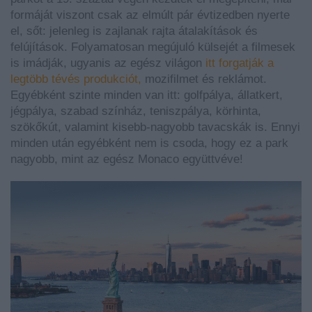
formáját viszont csak az elmúlt pár évtizedben nyerte
el, sőt: jelenleg is zajlanak rajta átalakítások és
felújítások. Folyamatosan megújuló külsejét a filmesek
is imádják, ugyanis az egész világon
itt forgatják a
legtöbb tévés produkciót,
mozifilmet és reklámot.
Egyébként szinte minden van itt: golfpálya, állatkert,
jégpálya, szabad színház, teniszpálya, körhinta,
szökőkút, valamint kisebb-nagyobb tavacskák is. Ennyi
minden után egyébként nem is csoda, hogy ez a park
nagyobb, mint az egész Monaco együttvéve!