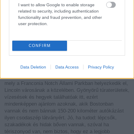
I want to allow Google to enable storage
related to security, including authentication
functionality and fraud prevention, and other
user protection.
Flume Gorge, New Hampshire
CONFIRM
A New Hampshireben található Flume Gorgeról még
egyáltalán nem volt szó a honlapon, ezért nagy
örömmel tettem be az összeállításba, mikor
Data Deletion
Data Access
Privacy Policy
kommenten keresztül ajánlottátok a figyelmembe! Egy
szurdokról van szó, nevezetesen a Flume-szurdokról,
mely a Franconia Notch Állami Parkban helyezkedik el,
Lincoln városának a közelében. Gyönyörű túraterületek,
vízesések és hegyek találhatóak itt, ezért
mindenképpen ajánlom azoknak, akik Bostonban
vannak és nem bánnak 150-200 kilométer autókázást
ilyen csodaszép látványért. Jó, ha tudod: lépcsők,
szakadékok és hidak bőven vannak, szóval ha
tériszonyod van, nem biztos, hogy ez a legjobb