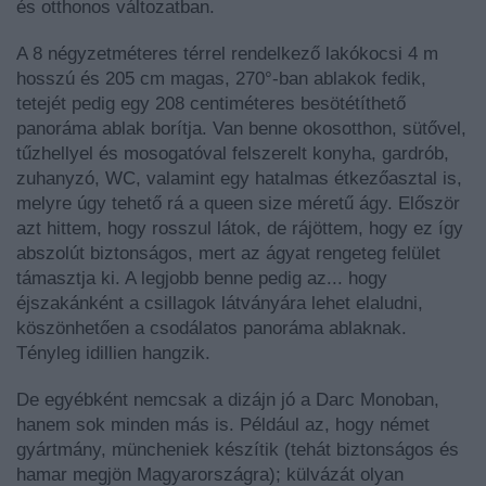
és otthonos változatban.
A 8 négyzetméteres térrel rendelkező lakókocsi 4 m
hosszú és 205 cm magas, 270°-ban ablakok fedik,
tetejét pedig egy 208 centiméteres besötétíthető
panoráma ablak borítja. Van benne okosotthon, sütővel,
tűzhellyel és mosogatóval felszerelt konyha, gardrób,
zuhanyzó, WC, valamint egy hatalmas étkezőasztal is,
melyre úgy tehető rá a queen size méretű ágy. Először
azt hittem, hogy rosszul látok, de rájöttem, hogy ez így
abszolút biztonságos, mert az ágyat rengeteg felület
támasztja ki. A legjobb benne pedig az... hogy
éjszakánként a csillagok látványára lehet elaludni,
köszönhetően a csodálatos panoráma ablaknak.
Tényleg idillien hangzik.
De egyébként nemcsak a dizájn jó a Darc Monoban,
hanem sok minden más is. Például az, hogy német
gyártmány, müncheniek készítik (tehát biztonságos és
hamar megjön Magyarországra); külvázát olyan