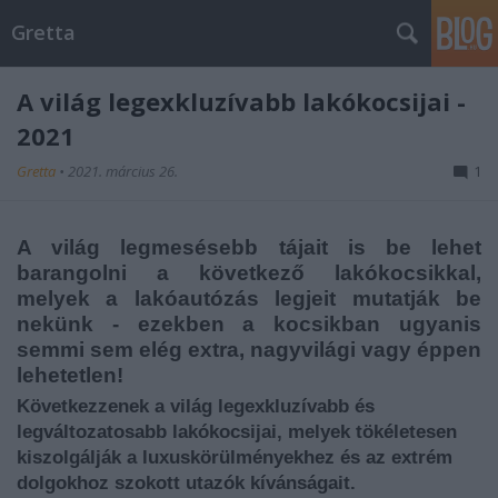
Gretta
A világ legexkluzívabb lakókocsijai -
2021
Gretta
•
2021. március 26.
1
A világ legmesésebb tájait is be lehet
barangolni a következő lakókocsikkal,
melyek a lakóautózás legjeit mutatják be
nekünk - ezekben a kocsikban ugyanis
semmi sem elég extra, nagyvilági vagy éppen
lehetetlen!
Következzenek a világ legexkluzívabb és
legváltozatosabb lakókocsijai, melyek tökéletesen
kiszolgálják a luxuskörülményekhez és az extrém
dolgokhoz szokott utazók kívánságait.