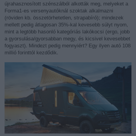
újrahasznosított szénszálból alkották meg, melyeket a
Forma1-es versenyautóknál szoktak alkalmazni
(röviden kb. összetörhetetlen, strapabíró); mindezek
mellett pedig átlagosan 35%-kal kevesebb súlyt nyom,
mint a legtöbb hasonló kategóriás lakókocsi (ergo, jobb
a gyorsulása/gyorsabban megy, és kicsivel kevesebbet
fogyaszt). Mindezt pedig mennyiért? Egy ilyen autó 108
millió forinttól kezdődik.