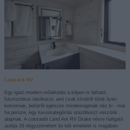
Land Ark RV
Egy igazi modern műalkotás a képen is látható,
futurisztiku
s lakókocsi, ami csak kívülről tűnik ilyen
komornak, belülről egészen mindennapinak néz ki - már
ha persze, egy luxuskategóriás utazóbuszt veszünk
alapnak. A coloradói Land Ark RV Drake névre hallgató
autója 33 négyzetmétert és két emeletet is magában