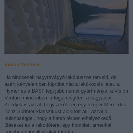
Vision Venture
Ha nincsenek nagyravágyó lakóbuszos terveid, de
azért kényelemben kipróbálnád a lakókocsis létet, a
Hymer és a BASF legújabb német gyártmánya, a Vision
Venture mindenben ki fogja elégíteni a vágyaidat.
Kezdjük is azzal, hogy a két cég egy szuper Mercedes-
Benz Sprinter klasszikust alakított át - azzal a
különbséggel, hogy a hátsó térben elhelyezkedő
üléseket és a rakodóteret egy komplett amerikai
konyhás nappalivá alakították át.