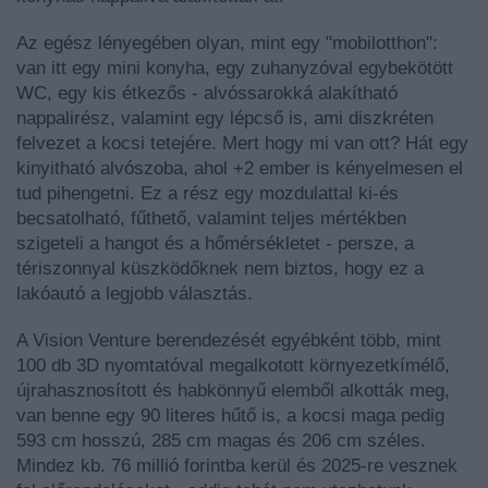
Az egész lényegében olyan, mint egy "mobilotthon":
van itt egy mini konyha, egy zuhanyzóval egybekötött
WC, egy kis étkezős - alvóssarokká alakítható
nappalirész, valamint egy lépcső is, ami diszkréten
felvezet a kocsi tetejére. Mert hogy mi van ott? Hát egy
kinyitható alvószoba, ahol +2 ember is kényelmesen el
tud pihengetni. Ez a rész egy mozdulattal ki-és
becsatolható, fűthető, valamint teljes mértékben
szigeteli a hangot és a hőmérsékletet - persze, a
tériszonnyal küszködőknek nem biztos, hogy ez a
lakóautó a legjobb választás.
A Vision Venture berendezését egyébként több, mint
100 db 3D nyomtatóval megalkotott környezetkímélő,
újrahasznosított és habkönnyű elemből alkották meg,
van benne egy 90 literes hűtő is, a kocsi maga pedig
593 cm hosszú, 285 cm magas és 206 cm széles.
Mindez kb. 76 millió forintba kerül és 2025-re vesznek