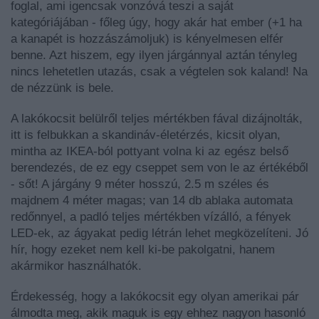
foglal, ami igencsak vonzóvá teszi a saját
kategóriájában - főleg úgy, hogy akár hat ember (+1 ha
a kanapét is hozzászámoljuk) is kényelmesen elfér
benne. Azt hiszem, egy ilyen járgánnyal aztán tényleg
nincs lehetetlen utazás, csak a végtelen sok kaland! Na
de nézzünk is bele.
A lakókocsit belülről teljes mértékben fával dizájnolták,
itt is felbukkan a skandináv-életérzés, kicsit olyan,
mintha az IKEA-ból pottyant volna ki az egész belső
berendezés, de ez egy cseppet sem von le az értékéből
- sőt! A járgány 9 méter hosszú, 2.5 m széles és
majdnem 4 méter magas; van 14 db ablaka automata
redőnnyel, a padló teljes mértékben vízálló, a fények
LED-ek, az ágyakat pedig létrán lehet megközelíteni. Jó
hír, hogy ezeket nem kell ki-be pakolgatni, hanem
akármikor használhatók.
Érdekesség, hogy a lakókocsit egy olyan amerikai pár
álmodta meg, akik maguk is egy ehhez nagyon hasonló