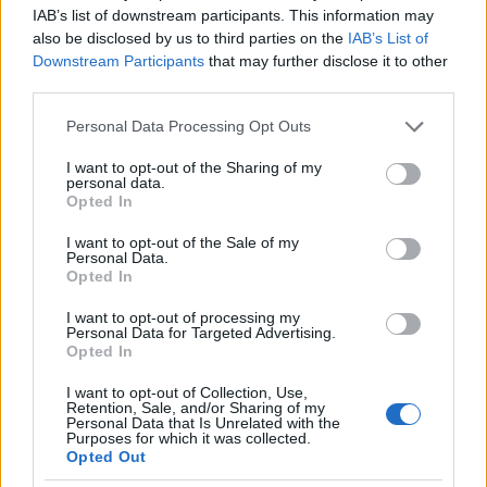
IAB’s list of downstream participants. This information may
also be disclosed by us to third parties on the
IAB’s List of
Downstream Participants
that may further disclose it to other
third parties.
Please note that this website/app uses one or more Google
Personal Data Processing Opt Outs
services and may gather and store information including but
not limited to your visit or usage behaviour. You may click to
I want to opt-out of the Sharing of my
personal data.
grant or deny consent to Google and its third-party tags to
Opted In
use your data for below specified purposes in below Google
consent section.
I want to opt-out of the Sale of my
Personal Data.
Opted In
I want to opt-out of processing my
Personal Data for Targeted Advertising.
Opted In
I want to opt-out of Collection, Use,
Retention, Sale, and/or Sharing of my
Personal Data that Is Unrelated with the
Purposes for which it was collected.
Opted Out