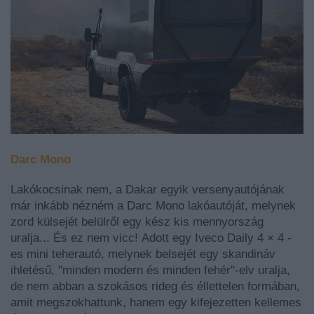
Darc Mono
Lakókocsinak nem, a Dakar egyik versenyautójának
már inkább nézném a Darc Mono lakóautóját, melynek
zord külsejét belülről egy kész kis mennyország
uralja... És ez nem vicc!
Adott egy Iveco Daily 4 × 4 -
es mini teherautó, melynek belsejét egy skandináv
ihletésű, "minden modern és minden fehér"-elv uralja,
de nem abban a szokásos rideg és éllettelen formában,
amit megszokhattunk, hanem egy kifejezetten kellemes