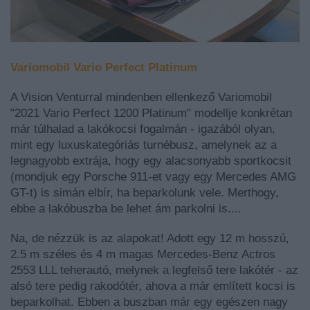
Variomobil Vario Perfect Platinum
A Vision Venturral mindenben ellenkező Variomobil
"
2021 Vario Perfect 1200 Platinum
"
modellje konkrétan
már túlhalad a lakókocsi fogalmán - igazából olyan,
mint egy luxuskategóriás turnébusz, amelynek az a
legnagyobb extrája, hogy egy alacsonyabb sportkocsit
(mondjuk egy Porsche 911-et vagy egy Mercedes AMG
GT-t) is simán elbír, ha beparkolunk vele. Merthogy,
ebbe a lakóbuszba be lehet ám parkolni is....
Na, de nézzük is az alapokat! Adott egy 12 m hosszú,
2.5 m széles és 4 m magas Mercedes-Benz Actros
2553 LLL teherautó, melynek a legfelső tere lakótér - az
alsó tere pedig rakodótér, ahova a már említett kocsi is
beparkolhat. Ebben a buszban már egy egészen nagy