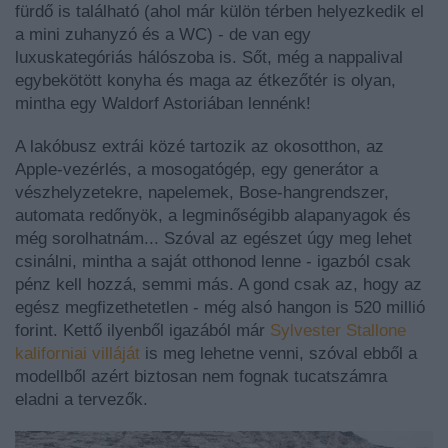
fürdő is található (ahol már külön térben helyezkedik el
a mini zuhanyzó és a WC) - de van egy
luxuskategóriás hálószoba is. Sőt, még a nappalival
egybekötött konyha és maga az étkezőtér is olyan,
mintha egy Waldorf Astoriában lennénk!
A lakóbusz extrái közé tartozik az okosotthon, az
Apple-vezérlés, a mosogatógép, egy generátor a
vészhelyzetekre, napelemek, Bose-hangrendszer,
automata redőnyök, a legminőségibb alapanyagok és
még sorolhatnám... Szóval az egészet úgy meg lehet
csinálni, mintha a saját otthonod lenne - igazból csak
pénz kell hozzá, semmi más. A gond csak az, hogy az
egész megfizethetetlen - még alsó hangon is 520 millió
forint. Kettő ilyenből igazából már
Sylvester Stallone
kaliforniai villáját
is meg lehetne venni, szóval ebből a
modellből azért biztosan nem fognak tucatszámra
eladni a tervezők.