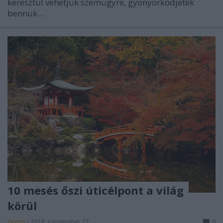
keresztül vehetjük szemügyre, gyönyörködjetek
bennük…
10 mesés őszi úticélpont a világ
körül
Gretta
•
2018. szeptember 27.
0