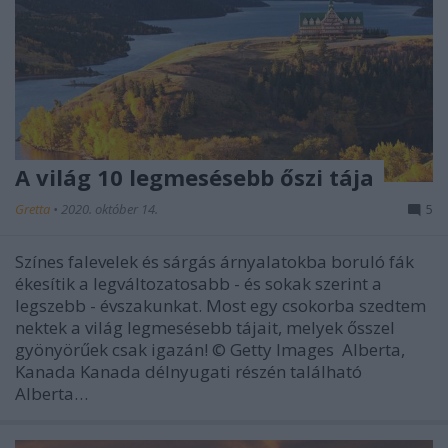
A világ 10 legmesésebb őszi tája
Gretta
•
2020. október 14.
5
Színes falevelek és sárgás árnyalatokba boruló fák
ékesítik a legváltozatosabb - és sokak szerint a
legszebb - évszakunkat. Most egy csokorba szedtem
nektek a világ legmesésebb tájait, melyek ősszel
gyönyörűek csak igazán! © Getty Images Alberta,
Kanada Kanada délnyugati részén található
Alberta…