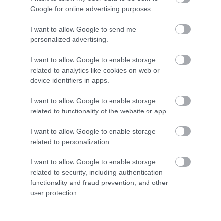
Google for online advertising purposes.
Téli csodavilla a mesés Coloradoban
I want to allow Google to send me
personalized advertising.
Gretta
•
2020. január 09.
0
I want to allow Google to enable storage
Az amerikai Colorado állam egyik legnépszerűbb
related to analytics like cookies on web or
részén, Aspen síparadicsomának kellős közepén
device identifiers in apps.
helyezkedik ez a minden luxussal felszerelt téli
csodavilla, ahol minden bizonnyal fantsztikus
I want to allow Google to enable storage
élmény lehet az ünnepi szezont eltölteni. Nézzünk is
related to functionality of the website or app.
körbe! A ház maga Aspen síparadicsomának egyik…
I want to allow Google to enable storage
related to personalization.
I want to allow Google to enable storage
related to security, including authentication
functionality and fraud prevention, and other
user protection.