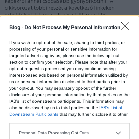
képekről annál csodásabb gyönyörködni! A
cikksorozat többi részét a következő linkeken
érhetitek el: | I. rész | II. rész | III. rész | IV.…
Blog -
Do Not Process My Personal Information
If you wish to opt-out of the sale, sharing to third parties, or
processing of your personal or sensitive information for
targeted advertising by us, please use the below opt-out
section to confirm your selection. Please note that after your
opt-out request is processed you may continue seeing
interest-based ads based on personal information utilized by
us or personal information disclosed to third parties prior to
your opt-out. You may separately opt-out of the further
disclosure of your personal information by third parties on the
IAB’s list of downstream participants. This information may
also be disclosed by us to third parties on the
IAB’s List of
Downstream Participants
that may further disclose it to other
third parties.
Az USA legszebb helyei - I. rész
Please note that this website/app uses one or more Google
Personal Data Processing Opt Outs
Gretta
•
2020. május 27.
19
services and may gather and store information including but