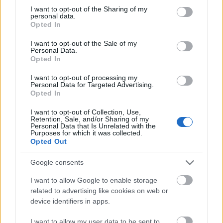
not limited to your visit or usage behaviour. You may click to
I want to opt-out of the Sharing of my
personal data.
Kanyonok, vízesések, hegységek, tavak és sivatagok
grant or deny consent to Google and its third-party tags to
Opted In
is szerepelnek az Amerikai Egyesült Államok
use your data for below specified purposes in below Google
legszebb helyei között, melyekben - ha élőben most
consent section.
I want to opt-out of the Sale of my
nem is - képekről annál csodásabb gyönyörködni! A
Personal Data.
Opted In
cikksorozat többi részét a következő linkeken
érhetitek el: | I. rész | II. rész | III. rész | IV.…
I want to opt-out of processing my
Personal Data for Targeted Advertising.
Opted In
I want to opt-out of Collection, Use,
Retention, Sale, and/or Sharing of my
Personal Data that Is Unrelated with the
Purposes for which it was collected.
Opted Out
Google consents
I want to allow Google to enable storage
related to advertising like cookies on web or
device identifiers in apps.
I want to allow my user data to be sent to