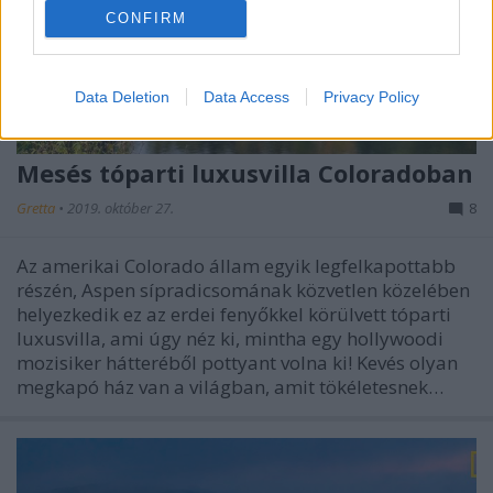
CONFIRM
Data Deletion
Data Access
Privacy Policy
Mesés tóparti luxusvilla Coloradoban
Gretta
•
2019. október 27.
8
Az amerikai Colorado állam egyik legfelkapottabb
részén, Aspen sípradicsomának közvetlen közelében
helyezkedik ez az erdei fenyőkkel körülvett tóparti
luxusvilla, ami úgy néz ki, mintha egy hollywoodi
mozisiker hátteréből pottyant volna ki! Kevés olyan
megkapó ház van a világban, amit tökéletesnek…