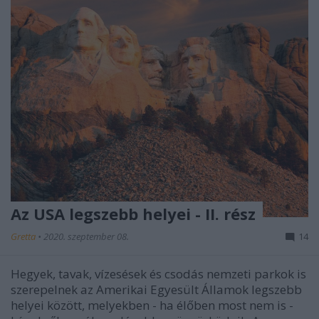
Az USA legszebb helyei - II. rész
Gretta
•
2020. szeptember 08.
14
Hegyek, tavak, vízesések és csodás nemzeti parkok is
szerepelnek az Amerikai Egyesült Államok legszebb
helyei között, melyekben - ha élőben most nem is -