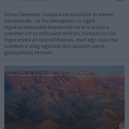
Színes falevelek, csodás kirándulóidők és mesés
panorámák - az ősz kétségkívül az egyik
legvarázslatosabb évszakunk! Ha te is annyira
szereted ezt az időszakot mint én, biztosan örülni
fogsz ennek az összeállításnak, mert egy csokorba
szedtem a világ legszebb őszi tájaiból párat -
gyönyörködj bennük…