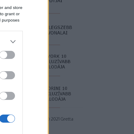
er and store
to grant or
ed purposes
Minden jog fenntartva © 2021 Gretta