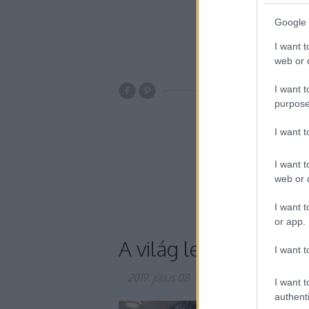
Google 
I want t
web or d
I want t
ingatlan
duba
purpose
burj al arab
luxur
I want 
szál
luxusnyaralás
I want t
only&only
jum
web or d
I want t
or app.
A világ legjobb szállo
I want t
2019. július 08.
-
Gretta
I want t
authenti
A legjobbak közül is