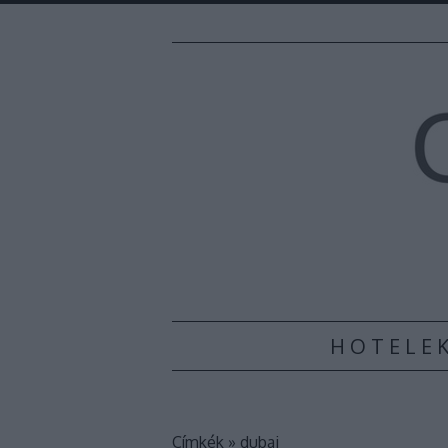
H O T E L E 
Címkék
»
dubai