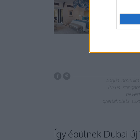
szállodaszobákat, me
funkcionalitás és te
legjobb lakosztályo
legtöbb…
anglia
amerika
luxus
szingap
beverl
grettahotels
lux
Így épülnek Dubai új 