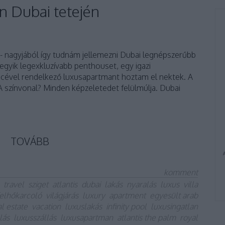
 Dubai tetején
 - nagyjából így tudnám jellemezni Dubai legnépszerűbb
 egyik legexkluzívabb penthouset, egy igazi
cével rendelkező luxusapartmant hoztam el nektek. A
A színvonal? Minden képzeletedet felülmúlja. Dubai
TOVÁBB
komment
travel
sziget
atlantis
dubai
lakás
nyaralás
luxus
villa
felhőkarcoló
világjárás
luxury
apartment
egyesült arab
al estate
vacation
luxuslakás
infinity pool
luxusingatlan
lás
luxusszállás
luxusapartman
atlantis the palm
royal