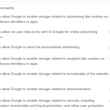
consents
TOVÁBB
o allow Google to enable storage related to advertising like cookies on
evice identifiers in apps.
4
komment
o allow my user data to be sent to Google for online advertising
i
hotel
szállás
nyaralás
luxus
szálloda
épület
holiday
s.
top10
armani
dubaj
hotelszoba
four seasons
világjárás
y
egyesült arab emírségek
bvlgari
luxushotel
vacation
to allow Google to send me personalized advertising.
lodaszoba
luxusmárka
luxusingatlan
gretta
grettatravel
grettahotels
luxusszállás
grettahotel
palazzo versace
o allow Google to enable storage related to analytics like cookies on
eriah beach hotel
jumeriah al naseem
atlantis the palm
evice identifiers in apps.
royal mirage
the palm
armani hotel
o allow Google to enable storage related to functionality of the website
dai szobái - 2019
o allow Google to enable storage related to personalization.
o allow Google to enable storage related to security, including
cation functionality and fraud prevention, and other user protection.
 a legjobbak - így tudnám jellemezni a következő