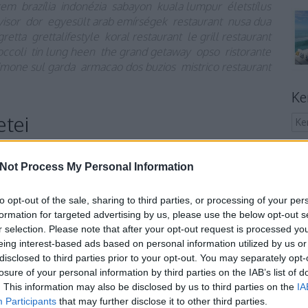
rem
brazília
indonézia
sabayon
kuala lumpur
életstílus
visor
dor
egyesült arab emírségek
restaurant
nusa dua
gretta
grettalifestyle
koral restaurant
le grill restaurant
occoli
tin lung heen
the grand getaway
opso
ristorante
imone sul garda
armacao dos buzios
mistrico restaurant
Ke
etei
Not Process My Personal Information
különböző ingatlanokról, szép épületekről olvasni -
is volt kérdés, hogy útjára indítom új cikksorozatomat,
to opt-out of the sale, sharing to third parties, or processing of your per
népszerűbb helyeinek legszebb épületeit veszem
formation for targeted advertising by us, please use the below opt-out s
s a sort az arab luxus és a felhőkarcolók városával,
r selection. Please note that after your opt-out request is processed y
eing interest-based ads based on personal information utilized by us or
disclosed to third parties prior to your opt-out. You may separately opt-
losure of your personal information by third parties on the IAB’s list of
. This information may also be disclosed by us to third parties on the
IA
TOVÁBB
Participants
that may further disclose it to other third parties.