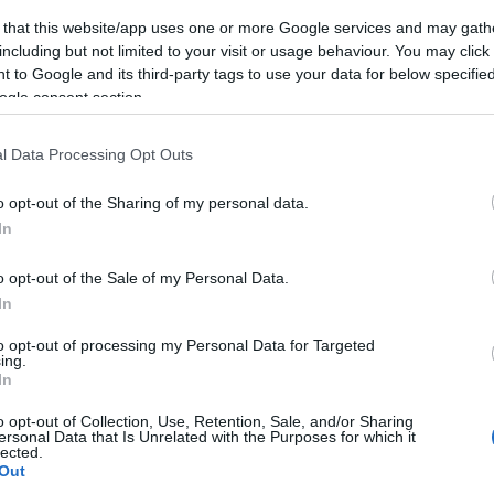
 that this website/app uses one or more Google services and may gath
including but not limited to your visit or usage behaviour. You may click 
komment
 to Google and its third-party tags to use your data for below specifi
le
utazás
travel
atlantis
dubai
nyaralás
luxus
szálloda
ogle consent section.
urj al arab
top10
dubaj
világjárás
luxury
egyesült arab
k
luxushotel
vacation
burj khalifa
luxusingatlan
gretta
l Data Processing Opt Outs
usnyaralás
atlantis the palm
dubai mall
jumeirah beach
hotel
o opt-out of the Sharing of my personal data.
In
abb szállodája
o opt-out of the Sale of my Personal Data.
In
to opt-out of processing my Personal Data for Targeted
ing.
 a luxus városa tele van szebbnél szebb ötcsillagos
In
 exkluzivitását aligha lehetne felülmúlni! Most
város 10 legelitebb hoteljét, ahová belépést csak
o opt-out of Collection, Use, Retention, Sale, and/or Sharing
ersonal Data that Is Unrelated with the Purposes for which it
zdag hírességek és a felső tízezer tagjai nyerhetnek.
lected.
Out