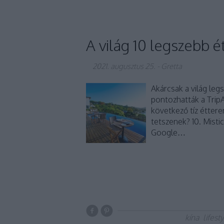
A világ 10 legszebb 
2021. augusztus 25.
-
Gretta
Akárcsak a világ leg
pontozhatták a TripA
következő tíz éttere
tetszenek? 10. Misti
Google…
kína
lifest