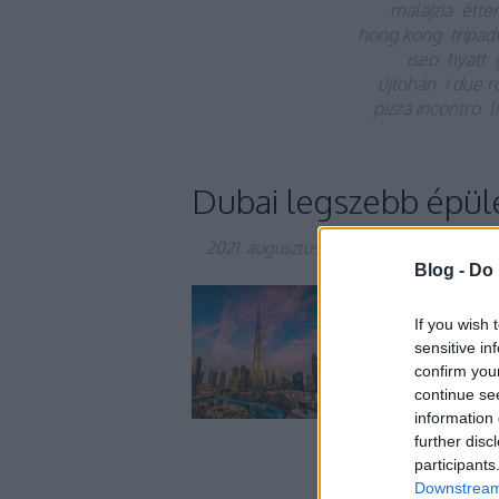
malajzia
étte
hong kong
tripad
iseo
hyatt
újtohán
i due r
pizza incontro
l
Dubai legszebb épül
2021. augusztus 09.
-
Gretta
Blog -
Do 
Imádtok Dubairól és 
ezek után pedig nem 
If you wish 
melyben a világ leg
sensitive in
szemügyre. Kezdjük i
confirm you
ahol a mesés…
continue se
information 
further disc
participants
Downstream 