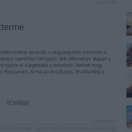
residences
étterme
szebb rooftop teraszát, a világ legszebb éttermeit is
dvisor szemfüles látogatói, akik véleménye alapján a
m nyerte el a leginkább a tetszését. Nektek hogy
co Restaurant, Armacao dos Buzios, Brazília Még a
TOVÁBB
5
komment
yle
stílus
prága
csehország
dubai
románia
olaszország