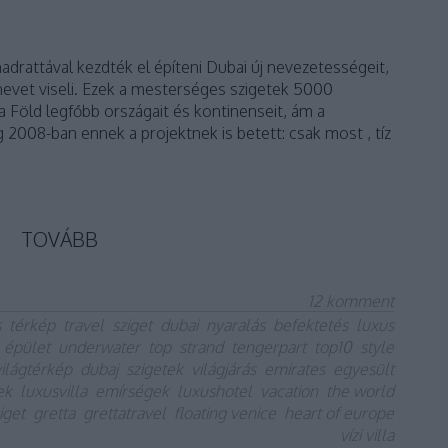
drattával kezdték el építeni Dubai új nevezetességeit,
nevet viseli. Ezek a mesterséges szigetek 5000
a Föld legfőbb országait és kontinenseit, ám a
g 2008-ban ennek a projektnek is betett: csak most , tíz
TOVÁBB
12
komment
s
térkép
travel
sziget
dubai
nyaralás
befektetés
luxus
épület
underwater
top
strand
tengerpart
top10
style
világtérkép
dubaj
szigetek
világjárás
emirates
egyesült
ek
luxusvilla
emírségek
luxushotel
vacation
the world
iget
gretta
grettatravel
floating venice
heart of europe
vízi villa