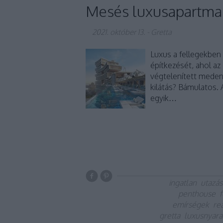
Mesés luxusapartman
2021. október 13.
-
Gretta
Luxus a fellegekben
építkezését, ahol az
végtelenített meden
kilátás? Bámulatos. 
egyik…
ingatlan
utazás
penthouse
emírségek
re
gretta
luxusnyara