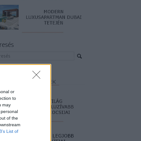
resés
sonal or
ection to
ou may
 personal
out of the
 downstream
B’s List of