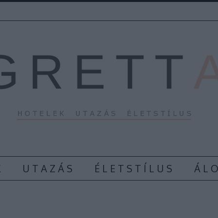
K
U T A Z Á S
É L E T S T Í L U S
Á L O