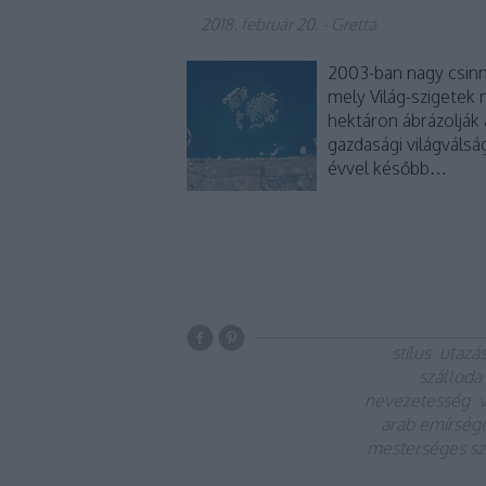
2018. február 20.
-
Gretta
2003-ban nagy csinna
mely Világ-szigetek 
hektáron ábrázolják 
gazdasági világválsá
évvel később…
stílus
utazá
szálloda
nevezetesség
arab emírség
mesterséges sz