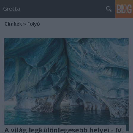
Gretta
Címkék
»
folyó
A világ legkülönlegesebb helyei - IV.