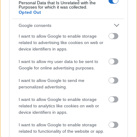
Personal Data that Is Unrelated with the
Purposes for which it was collected.
Opted Out
Google consents
I want to allow Google to enable storage
related to advertising like cookies on web or
device identifiers in apps.
I want to allow my user data to be sent to
Google for online advertising purposes.
A világ legkülönlegesebb helyei - II.
rész
I want to allow Google to send me
personalized advertising.
Gretta
•
2020. december 17.
0
I want to allow Google to enable storage
related to analytics like cookies on web or
Misztikus sóföldek, jégbefagyott tájak és kiszáradt
device identifiers in apps.
homoksivatagok is szerepelnek a világ
legkülönlegesebb helyei között, melyek garantáltan
I want to allow Google to enable storage
ámulatba ejtenek mindenkit. Neked melyik a
related to functionality of the website or app.
kedvenced? A cikksorozat további részei: 1. rész / 2.