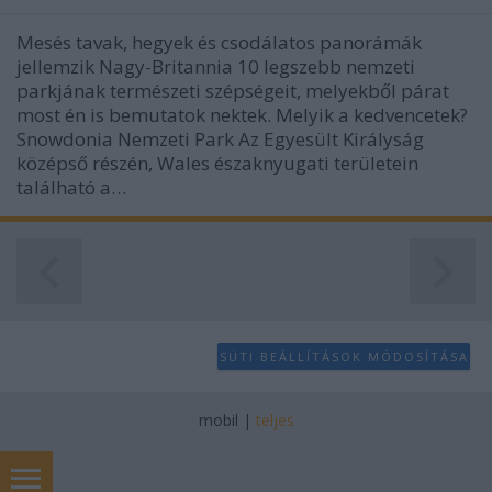
Mesés tavak, hegyek és csodálatos panorámák
jellemzik Nagy-Britannia 10 legszebb nemzeti
parkjának természeti szépségeit, melyekből párat
most én is bemutatok nektek. Melyik a kedvencetek?
Snowdonia Nemzeti Park Az Egyesült Királyság
középső részén, Wales északnyugati területein
található a…
SÜTI BEÁLLÍTÁSOK MÓDOSÍTÁSA
mobil
|
teljes
H O T E L E K