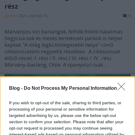
rész
Gretta
•
2021. március 10.
0
Márványos vízi barlangok, felhők fölötti hatalmas
hegycsúcsok és mesés természeti parkok is helyet
kaptak "A világ legkülönlegesebb helye" című
cikksorozatom negyedik részében. A cikksorozat
előző részei: I. rész / II. rész / III. rész / IV . rész
Márvány-barlang, Chile A spanyolul csak…
Blog -
Do Not Process My Personal Information
If you wish to opt-out of the sale, sharing to third parties, or
processing of your personal or sensitive information for
targeted advertising by us, please use the below opt-out
section to confirm your selection. Please note that after your
opt-out request is processed you may continue seeing
interest-based ads based on personal information utilized by