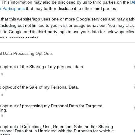
. This information may also be disclosed by us to third parties on the
IA
komment
Participants
that may further disclose it to other third parties.
k
usa
uk
görögország
japán
london
argentína
ital
bár
 that this website/app uses one or more Google services and may gath
nte
szingapúr
top10
athén
egyesült királyság
életstílus
including but not limited to your visit or usage behaviour. You may click 
buenos aires
coa
gretta
lifetstyle
the connaughts
the
 to Google and its third-party tags to use your data for below specifi
bar
tayer + elementary
kwant
florería atlántico
jigger &
ogle consent section.
pony
the sg club
grettelifestyle
l Data Processing Opt Outs
i
o opt-out of the Sharing of my personal data.
In
o opt-out of the Sale of my Personal Data.
rűek és lehengerlőek - többek között ezekkel a
In
rni a most következő vadvilági erdőket, melyeket
to opt-out of processing my Personal Data for Targeted
ű természeti kincset rejtenek. Vigyázz rájuk te is,
ing.
d is tudjanak bennük gyönyörködni! Kampó-erdő,
In
ki sem…
o opt-out of Collection, Use, Retention, Sale, and/or Sharing
ersonal Data that Is Unrelated with the Purposes for which it
lected.