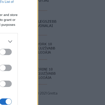
B’s List of
er and store
to grant or
ed purposes
Minden jog fenntartva © 2021 Gretta