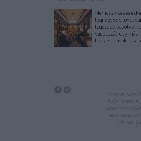
Nemcsak késésekkel 
legnagyobb luxusban 
legszebb vasútvonal
vasutozás egy másik
lett a vonatokon va
lifestyle
ameri
india
velence
vasút
portugáli
agra
vasútvon
railway
cr