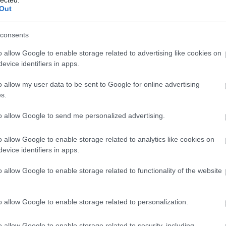
Out
TOVÁBB
consents
6
komment
o allow Google to enable storage related to advertising like cookies on
merika
utazás
usa
travel
kalifornia
japán
németország
evice identifiers in apps.
ka
túra
kirándulás
thaiföld
erdő
brazília
lengyelország
lgium
amazonas
esőerdő
erdészet
bambusz
amazónia
o allow my user data to be sent to Google for online advertising
arackfa
mangrove
dartmoor
fekete-erdő
szálkásfenyő
s.
rashiyama
gretta
grettatravel
wistmans
hallerbos
pom
klong song nam
kampó-erdő
matuzsálemfa
to allow Google to send me personalized advertising.
o allow Google to enable storage related to analytics like cookies on
evice identifiers in apps.
legesebb múzeuma
o allow Google to enable storage related to functionality of the website
vagánsak és figyelemfelkeltőek - most bemutatom
o allow Google to enable storage related to personalization.
lönlegesebb múzeumaiat, melyek között fejre fordított
rátos arannyal bevont betonfalakat és csoportos
o allow Google to enable storage related to security, including