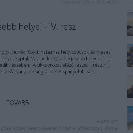
marmore
thi lo su
havasu
ebb helyei - IV. rész
angok, felhők fölötti hatalmas hegycsúcsok és mesés
 helyet kaptak "A világ legkülönlegesebb helye" című
ik részében. A cikksorozat előző részei: I. rész / II.
 . rész Márvány-barlang, Chile A spanyolul csak…
TOVÁBB
komment
chile
sziget
japán
új-zéland
rhone
törökország
skócia