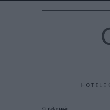
H O T E L E 
Címkék
»
japán