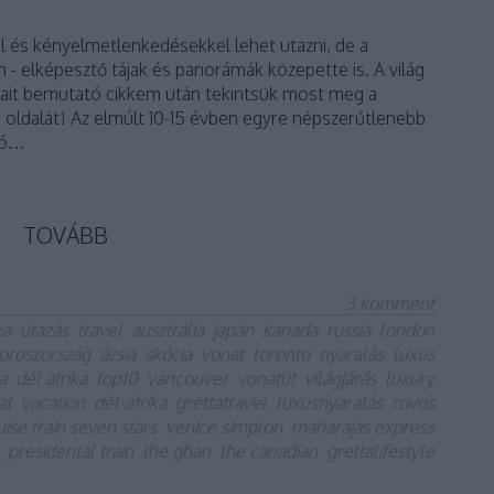
és kényelmetlenkedésekkel lehet utazni, de a
- elképesztő tájak és panorámák közepette is. A világ
ait bemutató cikkem után tekintsük most meg a
 oldalát! Az elmúlt 10-15 évben egyre népszerűtlenebb
ló…
TOVÁBB
3
komment
ka
utazás
travel
ausztrália
japán
kanada
russia
london
oroszország
ázsia
skócia
vonat
toronto
nyaralás
luxus
a
dél afrika
top10
vancouver
vonatút
világjárás
luxury
al
vacation
dél-afrika
grettatravel
luxusnyaralás
rovos
uise train seven stars
venice simplon
maharajas express
presidental train
the ghan
the canadian
grettalifestyle