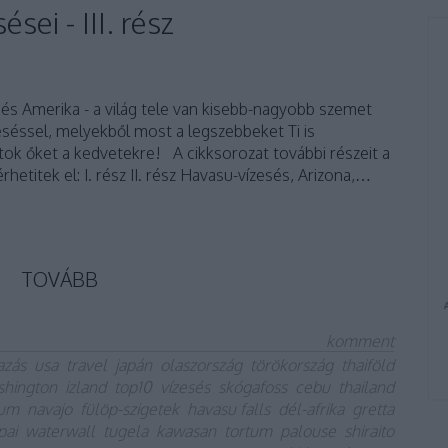
sei - III. rész
a és Amerika - a világ tele van kisebb-nagyobb szemet
séssel, melyekből most a legszebbeket Ti is
átok őket a kedvetekre! A cikksorozat további részeit a
hetitek el: I. rész II. rész Havasu-vízesés, Arizona,…
TOVÁBB
komment
azás
usa
travel
japán
olaszország
törökország
thaiföld
shington
izland
top10
vízesés
skógafoss
cebu
thailand
tum
navajo
fülöp-szigetek
havasu falls
dél-afrika
gretta
pai
waterwall
tugela
kawasan
tortum
palouse
shiraito