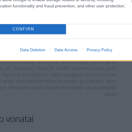
 lehet látni. © wall street journal Metropolitan
cation functionality and fraud prevention, and other user protection.
,…
CONFIRM
TOVÁBB
Data Deletion
Data Access
Privacy Policy
1
komment
new york
utazás
usa
travel
franciaország
párizs
japán
ág
art
művészet
múzeum
milánó
vietnám
hanoi
top10
museum
philadelphia
tokió
világjárás
british museum
-afrika
metropolitan múzeum
gretta
grettatravel
nezo
ion
fondazione prada
barnes foundation
doria pamphilli
louve
b vonatai