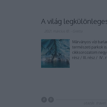
A világ legkülönleges
2021. március 10.
-
Gretta
Márványos vízi barl
természeti parkok is
cikksorozatom negyed
rész / III. rész / IV
utazás
travel