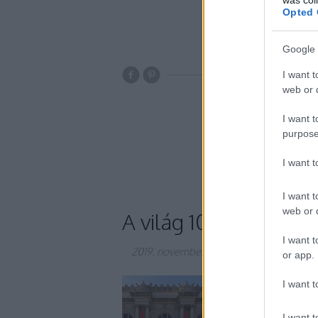
Opted 
Google 
I want t
kína
anglia
a
web or d
európa
dél-ameri
túrázás
be
I want t
ecuador
devon
b
purpose
túraösvény
a
I want 
I want t
web or d
A világ 10 legkülön
I want t
2019. november 10.
-
Gretta
or app.
Különlegesek, extra
I want t
nektek a világ legkü
üvegpiramist, 24 ka
I want t