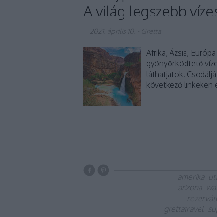
A világ legszebb vízesé
2021. április 10.
-
Gretta
Afrika, Ázsia, Európ
gyönyörködtető víze
láthatjátok. Csodálj
következő linkeken ér
amerika
ut
arizona
wa
rezervá
grettatravel
su