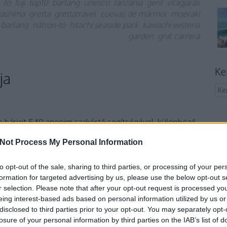
tó
fuji
top10
barlang
unesco
tanzánia
genf
világjárás
ashima
gretta
grettatravel
cuevas de mármol
moeraki
-barlang
nátron-tó
hitachi seaside park
kawachi wisteria
garden
gral carrera
Ke
ja
b bárjait 540 anonim szakértő segítségével, különböző
válogatta ki a a The World's 50 Best Bar nevű
Not Process My Personal Information
es listát csak a szervezet honlapján tekinthetitek meg,
m nektek a legjobb 10 helyezettet! Egészen
a…
to opt-out of the sale, sharing to third parties, or processing of your per
formation for targeted advertising by us, please use the below opt-out s
r selection. Please note that after your opt-out request is processed y
eing interest-based ads based on personal information utilized by us or
TOVÁBB
disclosed to third parties prior to your opt-out. You may separately opt-
losure of your personal information by third parties on the IAB’s list of