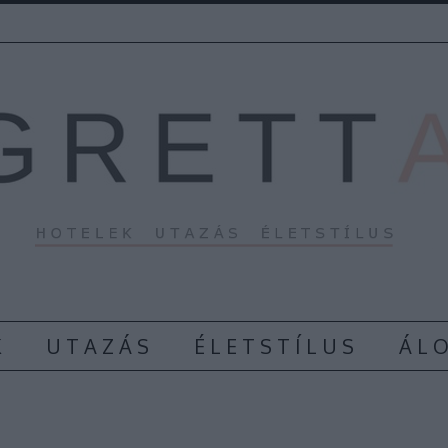
K
U T A Z Á S
É L E T S T Í L U S
Á L O