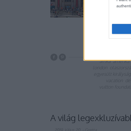
ananászegyesülést is
authenti
Művészeti Múzeum
afrika
amerika
london
olaszorsz
egyesült királyság
vacation
dél
vuitton foundat
A világ legexkluzívab
2019. július 20.
-
Gretta