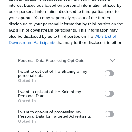
interest-based ads based on personal information utilized by
Gretta
•
2017. november 26.
2
us or personal information disclosed to third parties prior to
your opt-out. You may separately opt-out of the further
Tavaly, december elején annyira szuper
disclosure of your personal information by third parties on the
repülőjegyeket találtunk Nürnbergbe, hogy szinte
IAB’s list of downstream participants. This information may
gondolkodás nélkül lefoglaltuk őket. Nektek is
also be disclosed by us to third parties on the
IAB’s List of
nagyon ajánlom, hogy keresgéljetek a
Downstream Participants
that may further disclose it to other
légitársaságok weboldalain, mert én már 1500-3000
third parties.
Ft közötti összegekért láttam repjegyet, ami nem sok
Please note that this website/app uses one or more Google
pénz egy ilyen…
Personal Data Processing Opt Outs
services and may gather and store information including but
not limited to your visit or usage behaviour. You may click to
I want to opt-out of the Sharing of my
personal data.
grant or deny consent to Google and its third-party tags to
Opted In
use your data for below specified purposes in below Google
consent section.
I want to opt-out of the Sale of my
Personal Data.
Opted In
I want to opt-out of processing my
Personal Data for Targeted Advertising.
Opted In