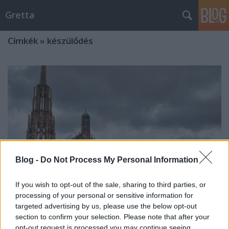
Gretta
Címkék
»
készülődés
Blog -
Do Not Process My Personal Information
If you wish to opt-out of the sale, sharing to third parties, or
processing of your personal or sensitive information for
targeted advertising by us, please use the below opt-out
section to confirm your selection. Please note that after your
A nürnbergi karácsonyi vásár
opt-out request is processed you may continue seeing