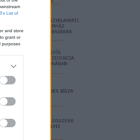
out of the
 downstream
B’s List of
er and store
to grant or
ed purposes