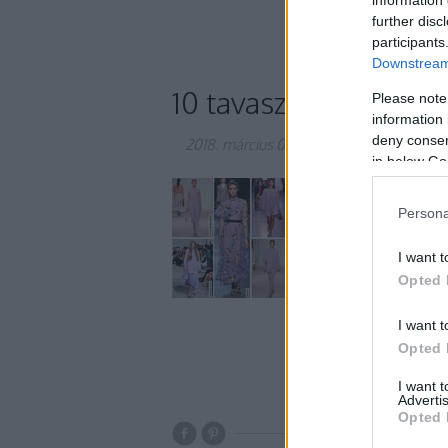
information 
luxusszállás
further disc
participants
Downstream 
10 tavaszi trend, ami
Please note
information 
deny consent
2018. március 05.
-
Gretta
in below Go
Szezonról szezonra b
őszi/téli időszakban
Persona
metálfényű ruhák, v
borították a boltok
I want t
trendben,…
Opted 
I want t
Opted 
I want 
Advertis
Opted 
tavasz
stílus