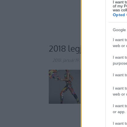
I want t
napszemüveg
of my P
was col
prada
stella m
Opted 
2018
virág
Google 
I want t
2018 legjobb divatk
web or d
I want t
2018. január 19.
-
Gretta
purpose
Szupermodellek, híre
I want 
legújabb, tavaszi-n
lettek. Íme az idei é
I want t
mindenki! © Steven
web or d
a ’90-es…
I want t
or app.
I want t