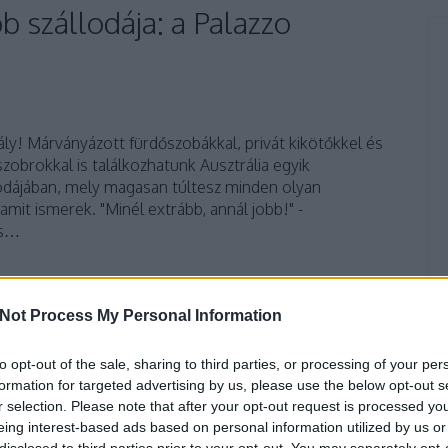
b szállodája: a Palazzo
ály! Márványázott fürdőszobákkal, privát kikötőkkel és
zobrokkal is találkozhatunk Ausztrália egyik
lodájában, mely magasan túltesz minden olyan
amit ismerek. "Minél extrább, annál jobb!" -
is…
TOVÁBB
Not Process My Personal Information
to opt-out of the sale, sharing to third parties, or processing of your per
komment
formation for targeted advertising by us, please use the below opt-out s
otel
szállás
nyaralás
luxus
szálloda
medence
vakáció
r selection. Please note that after your opt-out request is processed y
s
hotelszoba
australia
gold coast
aranypart
luxushotel
eing interest-based ads based on personal information utilized by us or
luxusszálloda
luxusingatlan
luxusnyaralás
grettahotels