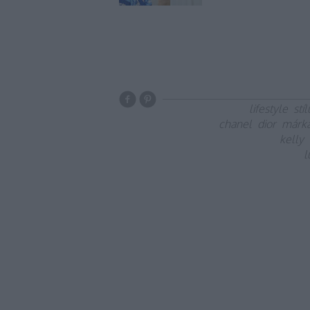
lifestyle
stíl
chanel
dior
márk
kelly
l