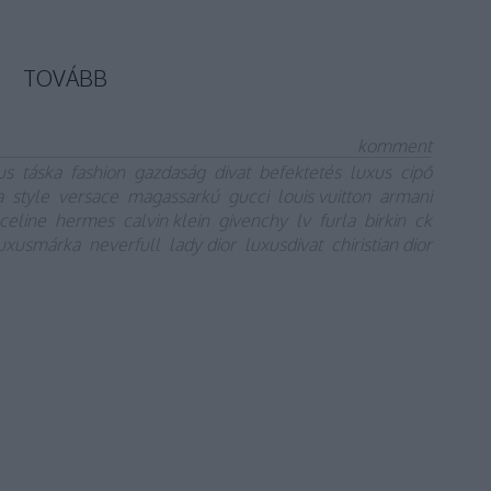
TOVÁBB
komment
us
táska
fashion
gazdaság
divat
befektetés
luxus
cipő
a
style
versace
magassarkú
gucci
louis vuitton
armani
celine
hermes
calvin klein
givenchy
lv
furla
birkin
ck
uxusmárka
neverfull
lady dior
luxusdivat
chiristian dior