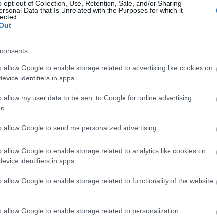
o opt-out of Collection, Use, Retention, Sale, and/or Sharing
dior
levendula
versace
puma
farmer
melegítő
frizura
ersonal Data that Is Unrelated with the Purposes for which it
lected.
ccartney
kifutó
minták
frufru
övtáska
runway
tom ford
Out
minta
rojt
hajstílus
gretta
grettafashion
új trend
so real
vékony napszemüveg
2018 S/S
sportos öltözék
fenty
consents
Ke
o allow Google to enable storage related to advertising like cookies on
ampányai
evice identifiers in apps.
o allow my user data to be sent to Google for online advertising
s.
sségek és felkapott tinisztárok is szerepelnek 2018
to allow Google to send me personalized advertising.
yári divatkampányaiban, melyek igazi mestermunkák
v legfelkapottabb stílusreklámjai - erről beszél most
o allow Google to enable storage related to analytics like cookies on
 Meisel/Versace VERSACE Idei legnagyobb kedvencem
evice identifiers in apps.
o allow Google to enable storage related to functionality of the website
TOVÁBB
o allow Google to enable storage related to personalization.