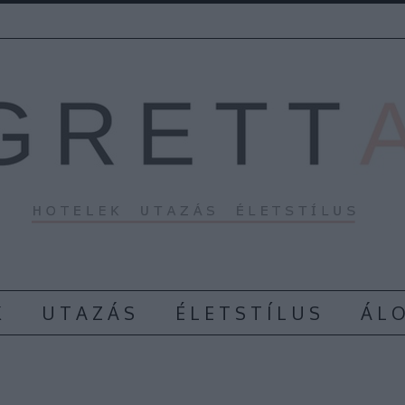
K
U T A Z Á S
É L E T S T Í L U S
Á L O