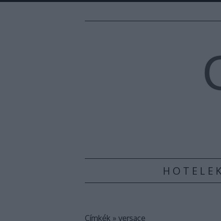
H O T E L E 
Címkék
»
versace