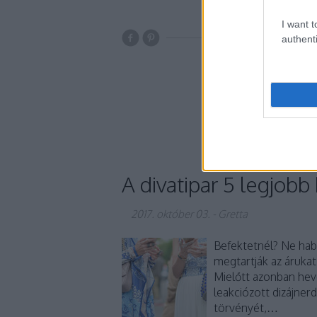
I want t
authenti
kampány
fotó
r
chanel
dior
cindy crawford
calvin klein
divatfotó
ch
A divatipar 5 legjobb
2017. október 03.
-
Gretta
Befektetnél? Ne hab
megtartják az árukat
Mielőtt azonban hev
leakciózott dizájnerd
törvényét,…