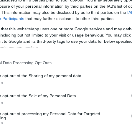
disclosed to third parties prior to your opt-out. You may separately opt-
grettahotel
luxuszállás
luxusapartman
palazzo versace
losure of your personal information by third parties on the IAB’s list of
. This information may also be disclosed by us to third parties on the
IA
Participants
that may further disclose it to other third parties.
t mindenkin látni fogsz
 that this website/app uses one or more Google services and may gath
including but not limited to your visit or usage behaviour. You may click 
 to Google and its third-party tags to use your data for below specifi
ogle consent section.
ukkannak fel új trendek a divatvilágban: legutóbb, az
 például a zokniszárú bokacsizmák, a bársony és a
l Data Processing Opt Outs
alamint az alaktalan és a szőrmés táskák tömkelegei
 polcait. Tavasszal ismét részünk lehet néhány bohém
o opt-out of the Sharing of my personal data.
In
o opt-out of the Sale of my Personal Data.
In
TOVÁBB
to opt-out of processing my Personal Data for Targeted
ing.
In
4
komment
üzlet
fashion
divat
ruha
nyár
bolt
trend
marc jacobs