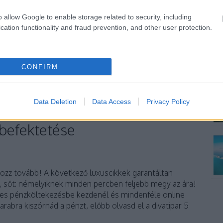
o allow Google to enable storage related to security, including
komment
cation functionality and fraud prevention, and other user protection.
eklám
stílus
fashion
divat
ruha
luxus
karl lagerfeld
ad
campaign
kollekció
top
style
versace
gucci
valentino
steven meisel
giuseppe zanotti
coach
gisele bündchen
jimmy choo
anja rubik
donatella versace
2018
divatház
CONFIRM
risty turlington
blumarine
divatblog
bella hadid
gretta
grettafashion
presley gerber
Data Deletion
Data Access
Privacy Policy
 befektetése
ozz tovább! A következő luxuscikkek garantáltan
, sőt: némelyiknek minden percben feljebb megy az ára!
es pénzköltekezésbe kezdenél és mindenféle online
arabra kiszórnád a pénzt, előbb olvasd el a divatipar 5